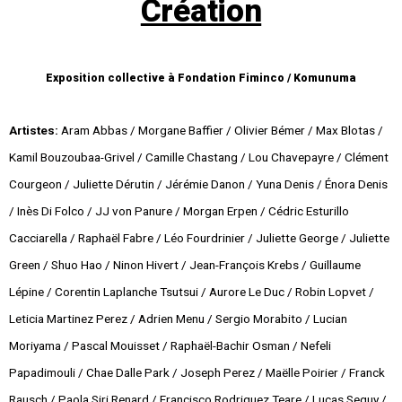
Création
Exposition collective à
Fondation Fiminco
/
Komunuma
Artistes:
Aram Abbas / Morgane Baffier / Olivier Bémer / Max Blotas /
Kamil Bouzoubaa-Grivel / Camille Chastang / Lou Chavepayre / Clément
Courgeon / Juliette Dérutin / Jérémie Danon / Yuna Denis / Énora Denis
/ Inès Di Folco / JJ von Panure / Morgan Erpen / Cédric Esturillo
Cacciarella / Raphaël Fabre / Léo Fourdrinier / Juliette George / Juliette
Green / Shuo Hao / Ninon Hivert / Jean-François Krebs / Guillaume
Lépine / Corentin Laplanche Tsutsui / Aurore Le Duc / Robin Lopvet /
Leticia Martinez Perez / Adrien Menu / Sergio Morabito / Lucian
Moriyama / Pascal Mouisset / Raphaël-Bachir Osman / Nefeli
Papadimouli / Chae Dalle Park / Joseph Perez / Maëlle Poirier / Franck
Rausch / Paola Siri Renard / Francisco Rodriguez Teare / Lucas Seguy /