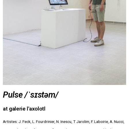
Pulse /ˈsɪstəm/
at galerie l'axolotl
Artistes: J. Feck, L. Fourdrinier, N. Inescu, T Jarolim, F. Laboirie, A. Nucci,