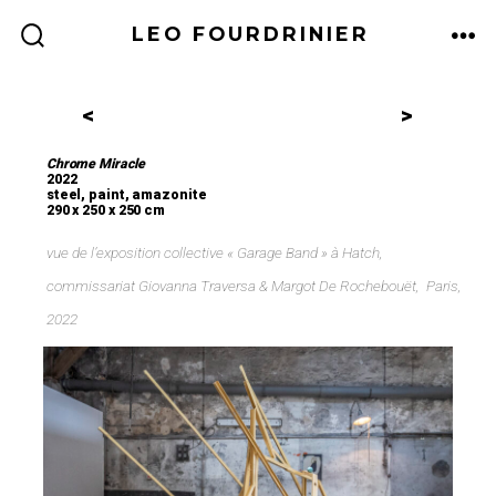
LEO FOURDRINIER
<
>
Chrome Miracle
2022
steel, paint, amazonite
290 x 250 x 250 cm
vue de l’exposition collective « Garage Band » à Hatch,
commissariat Giovanna Traversa & Margot De Rochebouët, Paris,
2022