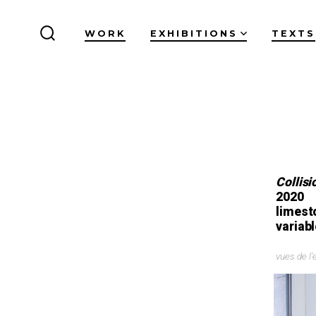
WORK
EXHIBITIONS
TEXTS
Collisi
2020
limest
variab
vues de l’