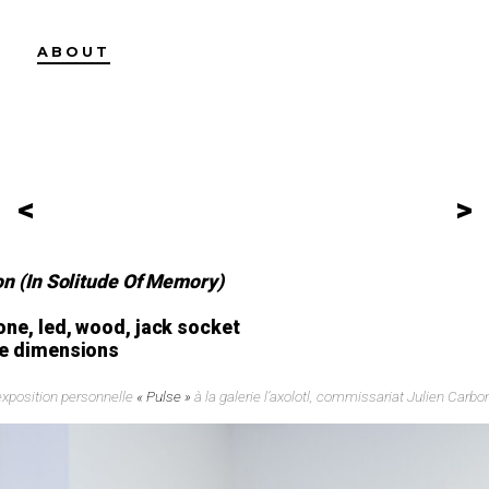
ABOUT
<
>
on (In Solitude Of Memory)
one, led, wood, jack socket
le dimensions
exposition personnelle
« Pulse »
à la galerie l’axolotl, commissariat Julien Carbo