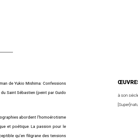
ŒUVRES
roman de Yukio Mishima: Confessions
e du Saint Sébastien (peint par Guido
à son siècl
[Super]nat
hotographies abordent l’homoérotisme
ue et poétique. La passion pour le
ceptible qu’en filigrane des tensions