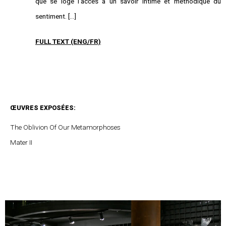
que se loge l’accès à un savoir intime et méthodique du
sentiment.
[…]
FULL TEXT (ENG/FR)
ŒUVRES EXPOSÉES:
The Oblivion Of Our Metamorphoses
Mater II