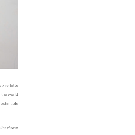
 » reflette
f the world
inestimable
 the viewer