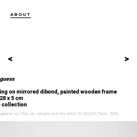
ABOUT
<
>
 guess
ing on mirrored dibond, painted wooden frame
128 x 5 cm
 collection
galerie Les filles du calvaire and the artist. © ADAGP, Paris, 2023