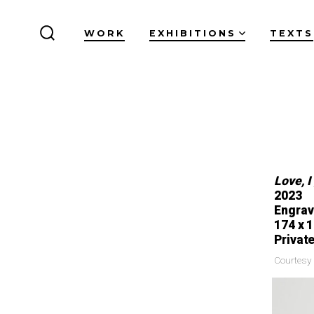
WORK
EXHIBITIONS
TEXTS
Love, I
2023
Engrav
174 x 
Private
Courtesy 